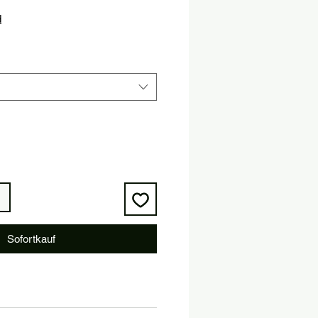
is
d
Sofortkauf