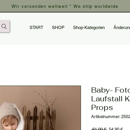
Wir versenden weltweit * We ship worldwide
START
SHOP
Shop-Kategorien
Änderun
Baby- Foto
Laufstall 
Props
Artikelnummer: 255
Standardpre
Sal
 61,00 € 
54,90 €