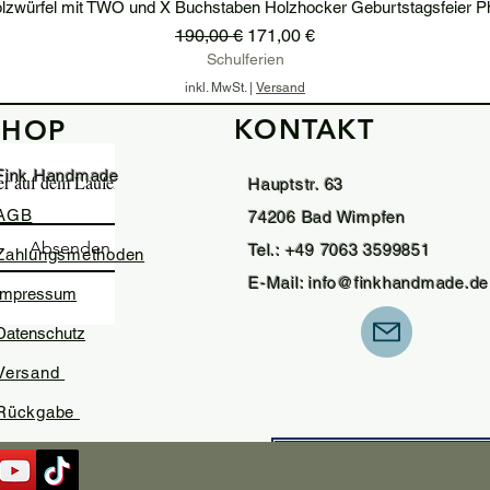
lzwürfel mit TWO und X Buchstaben Holzhocker Geburtstagsfeier P
Standardpreis
Sale-Preis
190,00 €
171,00 €
Schulferien
inkl. MwSt.
|
Versand
KONTAKT
SHOP
In den Warenkorb
Fink Handmade
ter auf dem Laufenden.
Hauptstr. 63
AGB
74206 Bad Wimpfen
Absenden
Tel.: +49 7063 3599851
Zahlungsmethoden
E-Mail:
info@finkhandmade.de
Impressum
Datenschutz
Versand
Rückgabe
Widerrufsformula