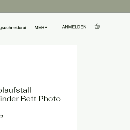
ANMELDEN
gsschneiderei
MEHR
laufstall
Kinder Bett Photo
22
is
e-