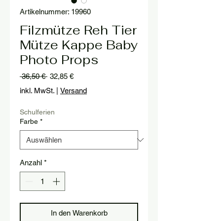
Artikelnummer: 19960
Filzmütze Reh Tier
Mütze Kappe Baby
Photo Props
Standardpreis
Sale-
 36,50 € 
32,85 €
Preis
inkl. MwSt.
|
Versand
Schulferien
Farbe
*
Anzahl
*
In den Warenkorb