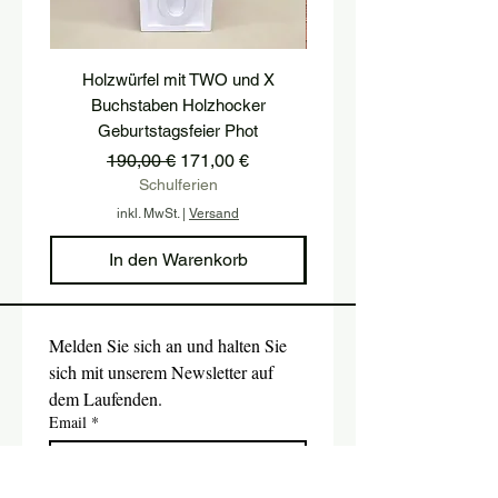
Holzwürfel mit TWO und X
podest, postament, treppe
Buchstaben Holzhocker
hocker, treppenstufe, hol
Geburtstagsfeier Phot
Standardpreis
Sale-Preis
190,00 €
171,00 €
Schulferien
inkl. MwSt.
|
Versand
In den Warenkorb
Melden Sie sich an und halten Sie 
sich mit unserem Newsletter auf 
dem Laufenden.
Email
*