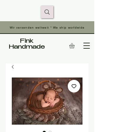
Wir versenden weltweit * We ship worldwide
Fink
Handmade