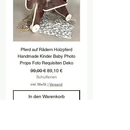
Pferd auf Rädern Holzpferd
Holzwürfel mit TWO u
Handmade Kinder Baby Photo
Buchstaben Holzhoc
Props Foto Requisiten Deko
Geburtstagsfeier P
Standardpreis
Sale-Preis
99,00 €
89,10 €
Schulferien
inkl. MwSt.
|
Versand
In den Warenkorb
Melden Sie sich an und halten Sie 
sich mit unserem Newsletter auf 