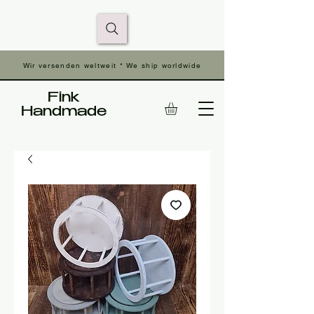
Wir versenden weltweit * We ship worldwide
Fink
Handmade