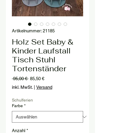
Artikelnummer: 21185
Holz Set Baby &
Kinder Laufstall
Tisch Stuhl
Tortenständer
Standardpreis
Sale-
 95,00 € 
85,50 €
Preis
inkl. MwSt.
|
Versand
Schulferien
Farbe
*
Anzahl
*