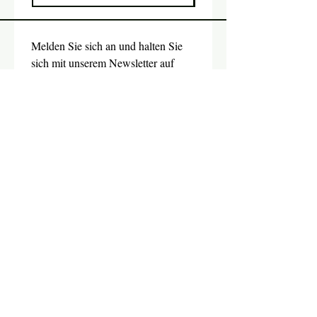
Melden Sie sich an und halten Sie 
sich mit unserem Newsletter auf 
dem Laufenden.
Email
*
Absenden
Ja, ich möchte den Newsletter 
abonnieren.
SHOP
Fink Handmade
AGB