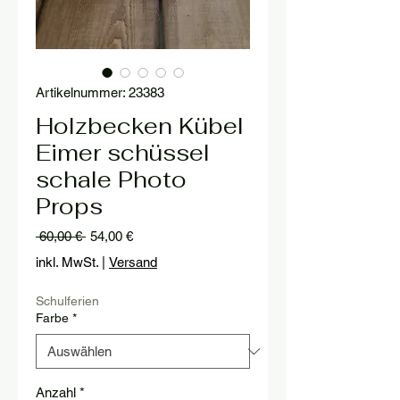
Artikelnummer: 23383
Holzbecken Kübel
Eimer schüssel
schale Photo
Props
Standardpreis
Sale-
 60,00 € 
54,00 €
Preis
inkl. MwSt.
|
Versand
Schulferien
Farbe
*
Anzahl
*