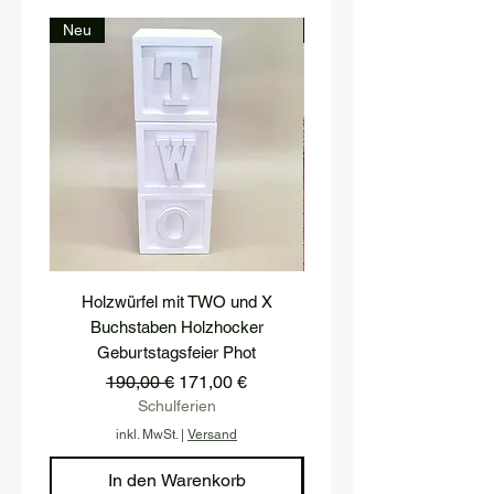
Neu
Neu
Holzwürfel mit TWO und X
podest, postament, treppe
Buchstaben Holzhocker
hocker, treppenstufe, hol
Geburtstagsfeier Phot
Standardpreis
Sale-Preis
190,00 €
171,00 €
Schulferien
inkl. MwSt.
|
Versand
In den Warenkorb