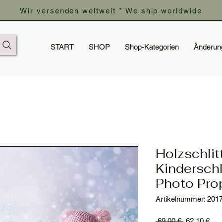
Wir versenden weltweit * We ship worldwide
START
SHOP
Shop-Kategorien
Änderun
Holzschlit
Kinderschl
Photo Pro
Artikelnummer: 201
Standardpre
Sal
 69,00 € 
62,10 €