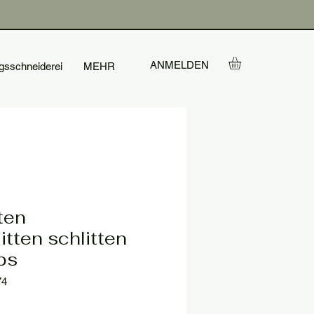
ANMELDEN
gsschneiderei
MEHR
ten
itten schlitten
ps
74
is
e-