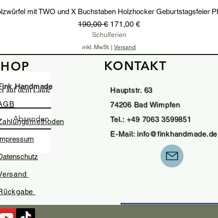
lzwürfel mit TWO und X Buchstaben Holzhocker Geburtstagsfeier P
Standardpreis
Sale-Preis
190,00 €
171,00 €
Schulferien
inkl. MwSt.
|
Versand
KONTAKT
SHOP
In den Warenkorb
Fink Handmade
ter auf dem Laufenden.
Hauptstr. 63
AGB
74206 Bad Wimpfen
Absenden
Tel.: +49 7063 3599851
Zahlungsmethoden
E-Mail:
info@finkhandmade.de
Impressum
Datenschutz
Versand
Rückgabe
Widerrufsformula