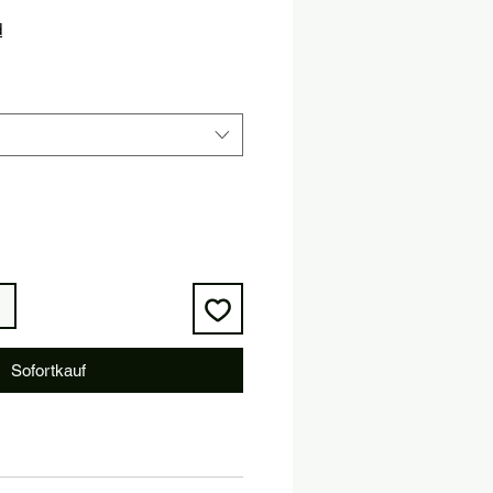
is
d
Sofortkauf