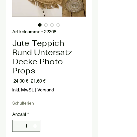
Artikelnummer: 22308
Jute Teppich
Rund Untersatz
Decke Photo
Props
Standardpreis
Sale-
 24,00 € 
21,60 €
Preis
inkl. MwSt.
|
Versand
Schulferien
Anzahl
*