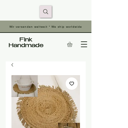
Wir versenden weltweit * We ship worldwide
Fink
Handmade