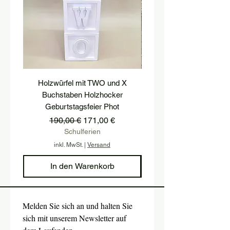
Holzwürfel mit TWO und X
podest, postament, treppe
Buchstaben Holzhocker
hocker, treppenstufe, hol
Geburtstagsfeier Phot
Standardpreis
Sale-Preis
190,00 €
171,00 €
Schulferien
inkl. MwSt.
|
Versand
In den Warenkorb
Melden Sie sich an und halten Sie 
sich mit unserem Newsletter auf 