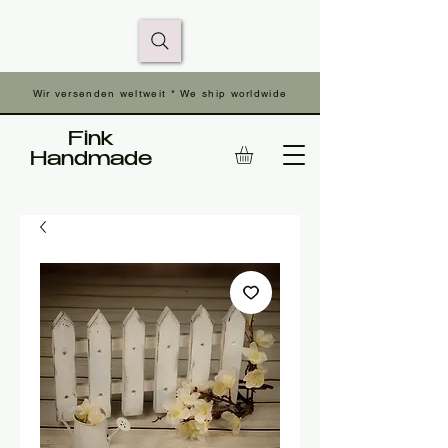
Wir versenden weltweit * We ship worldwide
Fink
Handmade