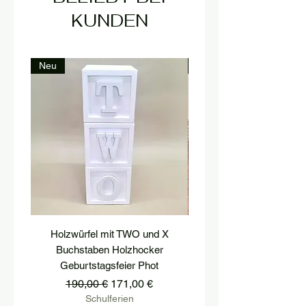
KUNDEN
Neu
Neu
Holzwürfel mit TWO und X
podest, postament, treppe
Buchstaben Holzhocker
hocker, treppenstufe, hol
Geburtstagsfeier Phot
Standardpreis
Sale-Preis
190,00 €
171,00 €
Schulferien