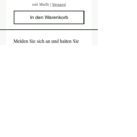
inkl. MwSt.
|
Versand
In den Warenkorb
Melden Sie sich an und halten Sie 
sich mit unserem Newsletter auf 
dem Laufenden.
Email
*
Absenden
Ja, ich möchte den Newsletter 
abonnieren.
SHOP