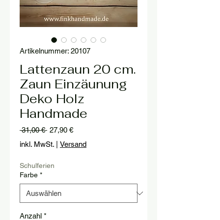
Artikelnummer: 20107
Lattenzaun 20 cm.
Zaun Einzäunung
Deko Holz
Handmade
Standardpreis
Sale-
 31,00 € 
27,90 €
Preis
inkl. MwSt.
|
Versand
Schulferien
Farbe
*
Anzahl
*