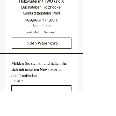
Holzwürfel mit TWO und X
podest, postament, treppe
Buchstaben Holzhocker
hocker, treppenstufe, hol
Geburtstagsfeier Phot
Standardpreis
Sale-Preis
190,00 €
171,00 €
Schulferien
inkl. MwSt.
|
Versand
In den Warenkorb
Melden Sie sich an und halten Sie 
sich mit unserem Newsletter auf 
dem Laufenden.
Email
*
Absenden
Ja, ich möchte den Newsletter 