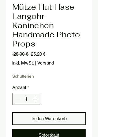
Mütze Hut Hase
Langohr
Kaninchen
Handmade Photo
Props
Standardpreis
Sale-
 28,00 € 
25,20 €
Preis
inkl. MwSt.
|
Versand
Schulferien
Anzahl
*
In den Warenkorb
Sofortkauf