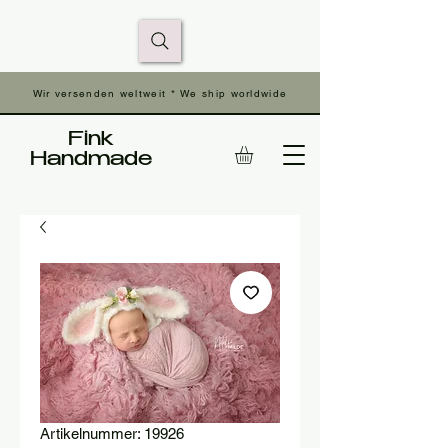
Wir versenden weltweit * We ship worldwide
Fink
Handmade
Artikelnummer: 19926