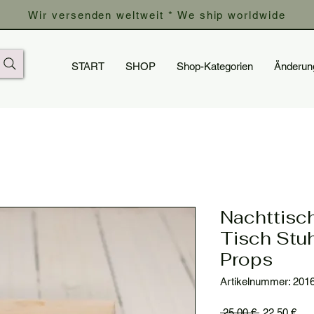
Wir versenden weltweit * We ship worldwide
START
SHOP
Shop-Kategorien
Änderun
Nachttisch
Tisch Stu
Props
Artikelnummer: 201
Standardpre
Sal
 25,00 € 
22,50 €