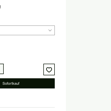
is
d
Sofortkauf