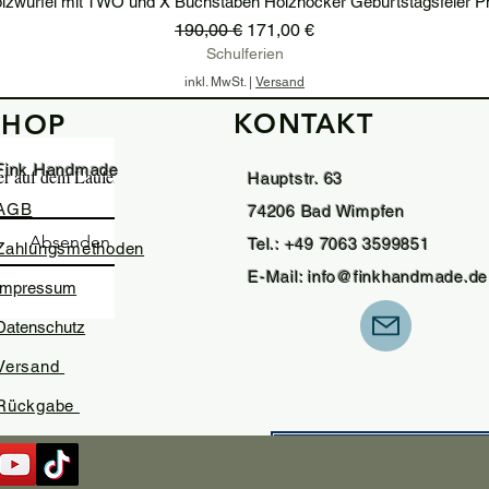
lzwürfel mit TWO und X Buchstaben Holzhocker Geburtstagsfeier P
Standardpreis
Sale-Preis
190,00 €
171,00 €
Schulferien
inkl. MwSt.
|
Versand
KONTAKT
SHOP
In den Warenkorb
Fink Handmade
ter auf dem Laufenden.
Hauptstr. 63
AGB
74206 Bad Wimpfen
Absenden
Tel.: +49 7063 3599851
Zahlungsmethoden
E-Mail:
info@finkhandmade.de
Impressum
Datenschutz
Versand
Rückgabe
Widerrufsformula