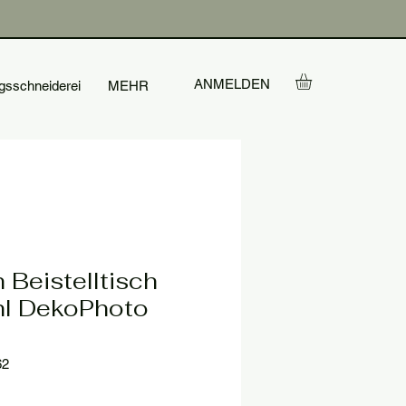
ANMELDEN
gsschneiderei
MEHR
 Beistelltisch
hl DekoPhoto
62
is
e-