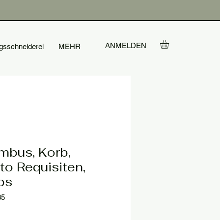
ANMELDEN
gsschneiderei
MEHR
mbus, Korb,
to Requisiten,
ps
35
is
e-