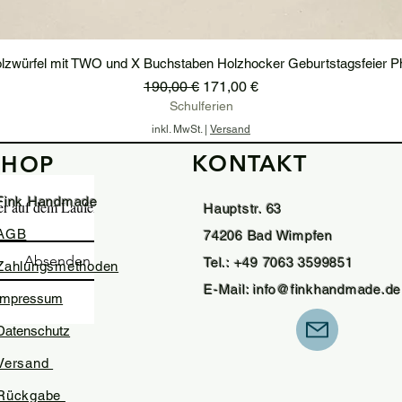
lzwürfel mit TWO und X Buchstaben Holzhocker Geburtstagsfeier P
Standardpreis
Sale-Preis
190,00 €
171,00 €
Schulferien
inkl. MwSt.
|
Versand
KONTAKT
SHOP
In den Warenkorb
Fink Handmade
ter auf dem Laufenden.
Hauptstr. 63
AGB
74206 Bad Wimpfen
Absenden
Tel.: +49 7063 3599851
Zahlungsmethoden
E-Mail:
info@finkhandmade.de
Impressum
Datenschutz
Versand
Rückgabe