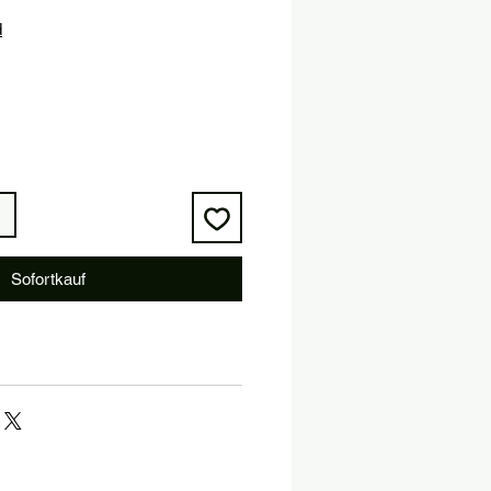
is
d
Sofortkauf