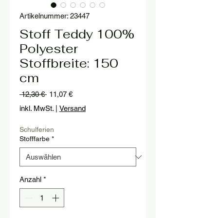
Artikelnummer: 23447
Stoff Teddy 100%
Polyester
Stoffbreite: 150
cm
Standardpreis
Sale-
 12,30 € 
11,07 €
Preis
inkl. MwSt.
|
Versand
Schulferien
Stofffarbe
*
Anzahl
*