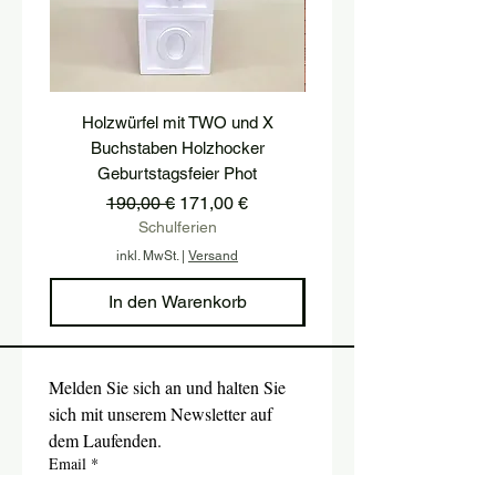
Holzwürfel mit TWO und X
podest, postament, treppe
Buchstaben Holzhocker
hocker, treppenstufe, hol
Geburtstagsfeier Phot
Standardpreis
Sale-Preis
190,00 €
171,00 €
Schulferien
inkl. MwSt.
|
Versand
In den Warenkorb
Melden Sie sich an und halten Sie 
sich mit unserem Newsletter auf 
dem Laufenden.
Email
*