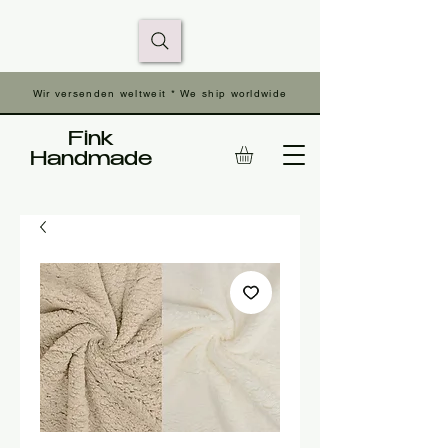
Wir versenden weltweit * We ship worldwide
Fink
Handmade