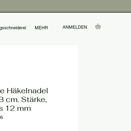
ANMELDEN
gsschneiderei
MEHR
e Häkelnadel
 cm. Stärke,
is 12 mm
95
reis
e-