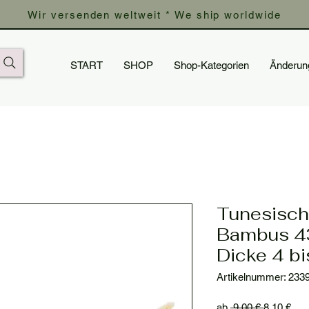
Wir versenden weltweit * We ship worldwide
START
SHOP
Shop-Kategorien
Änderun
Tunesisch
Bambus 43
Dicke 4 b
Artikelnummer: 233
Standardp
Sal
ab
 9,00 € 
8,10 €