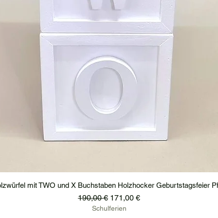
lzwürfel mit TWO und X Buchstaben Holzhocker Geburtstagsfeier P
Standardpreis
Sale-Preis
190,00 €
171,00 €
Schulferien