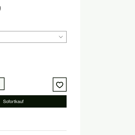
is
d
Sofortkauf