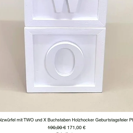
lzwürfel mit TWO und X Buchstaben Holzhocker Geburtstagsfeier P
Standardpreis
Sale-Preis
190,00 €
171,00 €