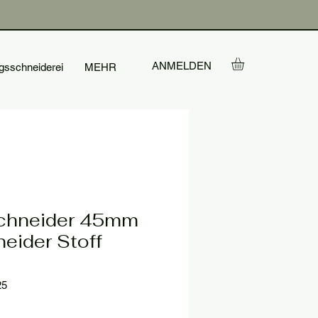
ANMELDEN
gsschneiderei
MEHR
schneider 45mm
eider Stoff
25
is
e-