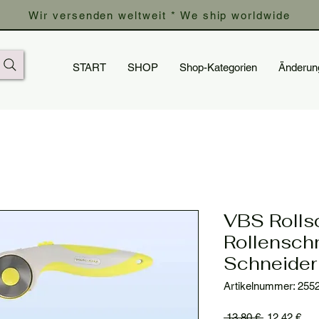
Wir versenden weltweit * We ship worldwide
START
SHOP
Shop-Kategorien
Änderun
VBS Roll
Rollenschn
Schneider
Artikelnummer: 255
Standardpre
Sal
 13,80 € 
12,42 €