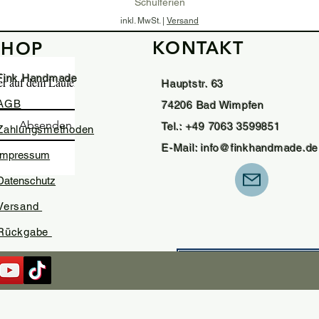
Schulferien
inkl. MwSt.
|
Versand
KONTAKT
SHOP
In den Warenkorb
Fink Handmade
ter auf dem Laufenden.
Hauptstr. 63
AGB
74206 Bad Wimpfen
Absenden
Tel.: +49 7063 3599851
Zahlungsmethoden
E-Mail:
info@finkhandmade.de
Impressum
Datenschutz
Versand
Rückgabe
Widerrufsformula