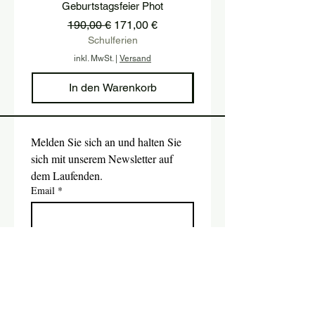
Geburtstagsfeier Phot
Standardpreis
Sale-Preis
190,00 €
171,00 €
Schulferien
inkl. MwSt.
|
Versand
In den Warenkorb
Melden Sie sich an und halten Sie 
sich mit unserem Newsletter auf 
dem Laufenden.
Email
*
Absenden
Ja, ich möchte den Newsletter 
abonnieren.