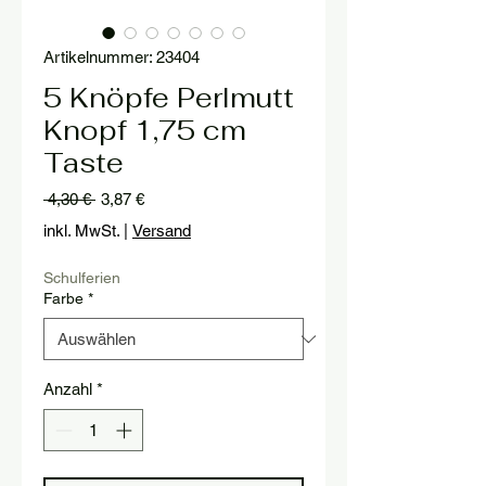
Artikelnummer: 23404
5 Knöpfe Perlmutt
Knopf 1,75 cm
Taste
Standardpreis
Sale-
 4,30 € 
3,87 €
Preis
inkl. MwSt.
|
Versand
Schulferien
Farbe
*
Anzahl
*