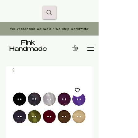
Wir versenden weltweit * We ship worldwide
Fink
Handmade