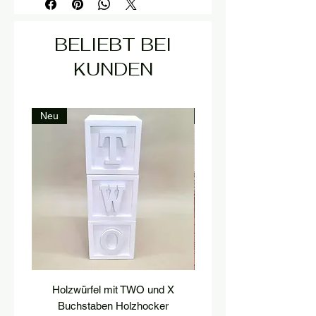
BELIEBT BEI
KUNDEN
Neu
Neu
Holzwürfel mit TWO und X
podest, postament, treppe
Buchstaben Holzhocker
hocker, treppenstufe, hol