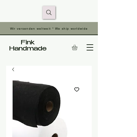
Wir versenden weltweit * We ship worldwide
Fink
Handmade