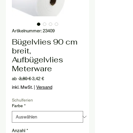
Artikelnummer: 23409
Bügelvlies 90 cm
breit,
Aufbügelvlies
Meterware
Standardpreis
Sale-
ab
 3,80 € 
3,42 €
Preis
inkl. MwSt.
|
Versand
Schulferien
Farbe
*
Anzahl
*