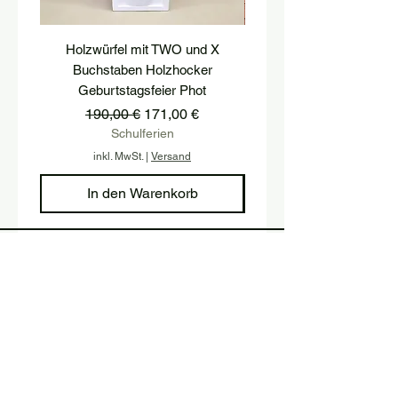
Holzwürfel mit TWO und X
podest, postament, treppe
Buchstaben Holzhocker
hocker, treppenstufe, hol
Geburtstagsfeier Phot
Standardpreis
Sale-Preis
190,00 €
171,00 €
Schulferien
inkl. MwSt.
|
Versand
In den Warenkorb
Melden Sie sich an und halten Sie 
sich mit unserem Newsletter auf 
dem Laufenden.
Email
*
Absenden