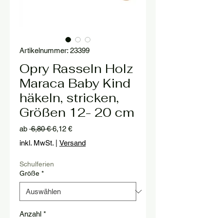
Artikelnummer: 23399
Opry Rasseln Holz
Maraca Baby Kind
häkeln, stricken,
Größen 12- 20 cm
Standardpreis
Sale-
ab
 6,80 € 
6,12 €
Preis
inkl. MwSt.
|
Versand
Schulferien
Größe
*
Anzahl
*