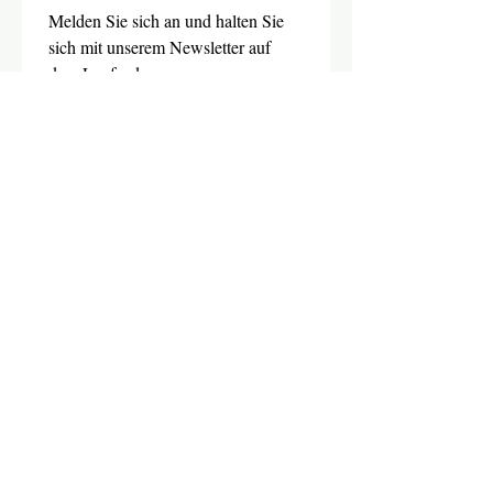
Melden Sie sich an und halten Sie 
sich mit unserem Newsletter auf 
dem Laufenden.
Email
*
Absenden
Ja, ich möchte den Newsletter 
abonnieren.
SHOP
Fink Handmade
AGB
Zahlungsmethoden