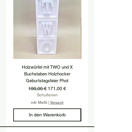
Holzwürfel mit TWO und X
podest, postament, treppe
Buchstaben Holzhocker
hocker, treppenstufe, hol
Geburtstagsfeier Phot
Standardpreis
Sale-Preis
190,00 €
171,00 €
Schulferien
inkl. MwSt.
|
Versand
In den Warenkorb