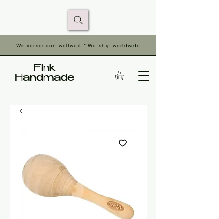
Wir versenden weltweit * We ship worldwide
Fink
Handmade